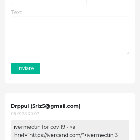
Text
Inviare
Drppul (
5rlz5@gmail.com
)
09.01.25 00:07
ivermectin for cov 19 - <a
href="https://ivercand.com/">ivermectin 3