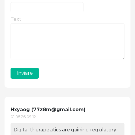
Text
Inviare
Hxyaog (
77z8m@gmail.com
)
01.05.26 09:12
Digital therapeutics are gaining regulatory