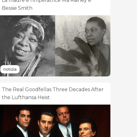
La madre e l'imperatrice Ma Rainey e
Bessie Smith
notizia
The Real Goodfellas Three Decades After
the Lufthansa Heist