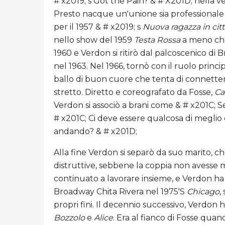
# x2019; s Got the Pain? & # X201D; nella v
Presto nacque un'unione sia professionale
per il 1957 & # x2019; s
Nuova ragazza in cit
nello show del 1959
Testa Rossa
a meno che
1960 e Verdon si ritirò dal palcoscenico di B
nel 1963. Nel 1966, tornò con il ruolo princi
ballo di buon cuore che tenta di connett
stretto. Diretto e coreografato da Fosse,
Ca
Verdon si associò a brani come & # x201C; S
# x201C; Ci deve essere qualcosa di meglio 
andando? & # x201D;
Alla fine Verdon si separò da suo marito, ch
distruttive, sebbene la coppia non avesse 
continuato a lavorare insieme, e Verdon ha 
Broadway Chita Rivera nel 1975'S
Chicago
,
propri fini. Il decennio successivo, Verdon ha 
Bozzolo
e
Alice
. Era al fianco di Fosse qua