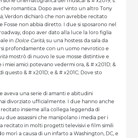
ersione cinematografica del musical & # x2019; s.
 che romantica. Dopo aver vinto un altro Tony
tà
, Verdon dichiarò che non avrebbe recitato
 Fosse non abbia diretto. I due si sposarono nel
roadway, dopo aver dato alla luce la loro figlia
pale in
Dolce Carità
, su una hostess da sala da
ersi profondamente con un uomo nevrotico e
rità
mostrò di nuovo le sue mosse distintive e
e i miei amici potevano vedermi ora, & # x201D; &
di questo & # x201D; e & # x201C; Dove sto
e aveva una serie di amanti e abitudini
mai divorziato ufficialmente. I due hanno anche
recitato insieme alla collega leggenda di
 su due assassini che manipolano i media per i
recitato in molti progetti televisivi e film simili
ndo morì a causa di un infarto a Washington, DC, e