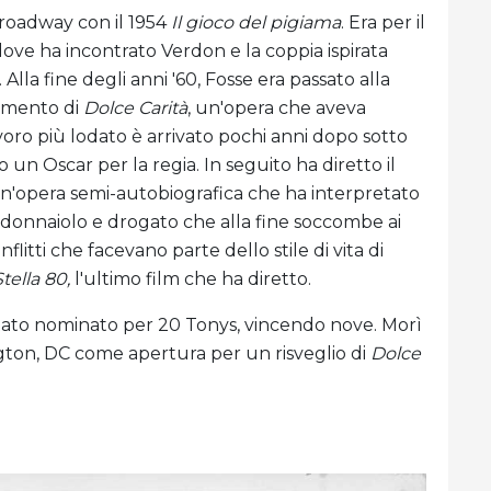
Broadway con il 1954
Il gioco del pigiama
. Era per il
 dove ha incontrato Verdon e la coppia ispirata
Alla fine degli anni '60, Fosse era passato alla
amento di
Dolce Carità
, un'opera che aveva
voro più lodato è arrivato pochi anni dopo sotto
to un Oscar per la regia. In seguito ha diretto il
un'opera semi-autobiografica che ha interpretato
donnaiolo e drogato che alla fine soccombe ai
flitti che facevano parte dello stile di vita di
Stella 80,
l'ultimo film che ha diretto.
è stato nominato per 20 Tonys, vincendo nove. Morì
gton, DC come apertura per un risveglio di
Dolce