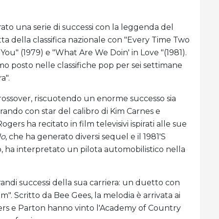
trato una serie di successi con la leggenda del
ta della classifica nazionale con "Every Time Two
 You" (1979) e "What Are We Doin' in Love "(1981).
mo posto nelle classifiche pop per sei settimane
a".
crossover, riscuotendo un enorme successo sia
rando con star del calibro di Kim Carnes e
ers ha recitato in film televisivi ispirati alle sue
do
, che ha generato diversi sequel e il 1981'S
 ha interpretato un pilota automobilistico nella
andi successi della sua carriera: un duetto con
". Scritto da Bee Gees, la melodia è arrivata ai
ogers e Parton hanno vinto l'Academy of Country