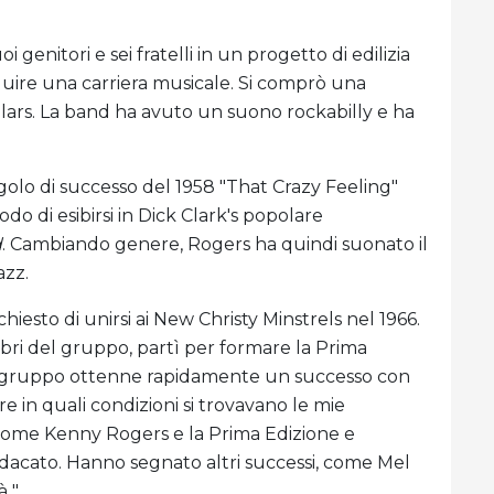
 genitori e sei fratelli in un progetto di edilizia
guire una carriera musicale. Si comprò una
ars. La band ha avuto un suono rockabilly e ha
ngolo di successo del 1958 "That Crazy Feeling"
do di esibirsi in Dick Clark's popolare
d
. Cambiando genere, Rogers ha quindi suonato il
azz.
hiesto di unirsi ai New Christy Minstrels nel 1966.
bri del gruppo, partì per formare la Prima
il gruppo ottenne rapidamente un successo con
e in quali condizioni si trovavano le mie
 come Kenny Rogers e la Prima Edizione e
dacato. Hanno segnato altri successi, come Mel
 ".