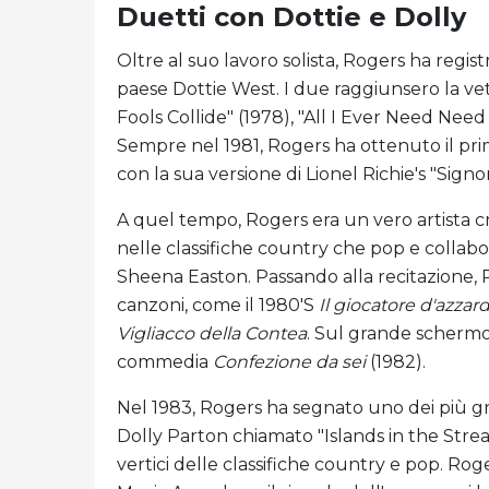
Duetti con Dottie e Dolly
Oltre al suo lavoro solista, Rogers ha regis
paese Dottie West. I due raggiunsero la vet
Fools Collide" (1978), "All I Ever Need Need
Sempre nel 1981, Rogers ha ottenuto il pri
con la sua versione di Lionel Richie's "Signor
A quel tempo, Rogers era un vero artista 
nelle classifiche country che pop e collabo
Sheena Easton. Passando alla recitazione, Rog
canzoni, come il 1980'S
Il giocatore d'azzar
Vigliacco della Contea
. Sul grande schermo,
commedia
Confezione da sei
(1982).
Nel 1983, Rogers ha segnato uno dei più gr
Dolly Parton chiamato "Islands in the Stream
vertici delle classifiche country e pop. R