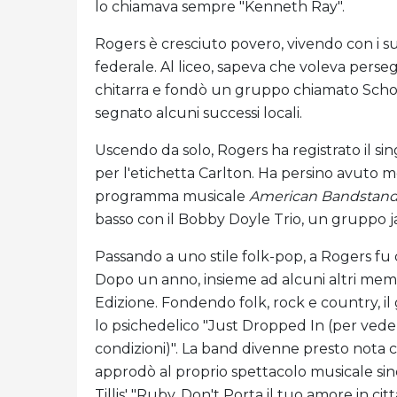
lo chiamava sempre "Kenneth Ray".
Rogers è cresciuto povero, vivendo con i suoi
federale. Al liceo, sapeva che voleva perse
chitarra e fondò un gruppo chiamato Schol
segnato alcuni successi locali.
Uscendo da solo, Rogers ha registrato il si
per l'etichetta Carlton. Ha persino avuto mo
programma musicale
American Bandstan
basso con il Bobby Doyle Trio, un gruppo j
Passando a uno stile folk-pop, a Rogers fu c
Dopo un anno, insieme ad alcuni altri mem
Edizione. Fondendo folk, rock e country, 
lo psichedelico "Just Dropped In (per veder
condizioni)". La band divenne presto nota
approdò al proprio spettacolo musicale sin
Tillis' "Ruby, Don't Porta il tuo amore in città