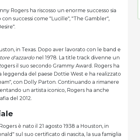
enny Rogers ha riscosso un enorme successo sia
op con successi come "Lucille", "The Gambler",
esire".
uston, in Texas. Dopo aver lavorato con le band e
atore d'azzardo
nel 1978. La title track divenne un
Rogers il suo secondo Grammy Award. Rogers ha
la leggenda del paese Dottie West e ha realizzato
tream", con Dolly Parton. Continuando a rimanere
iventando un artista iconico, Rogers ha anche
afia del 2012.
iale
gers è nato il 21 agosto 1938 a Houston, in
ld" sul suo certificato di nascita, la sua famiglia