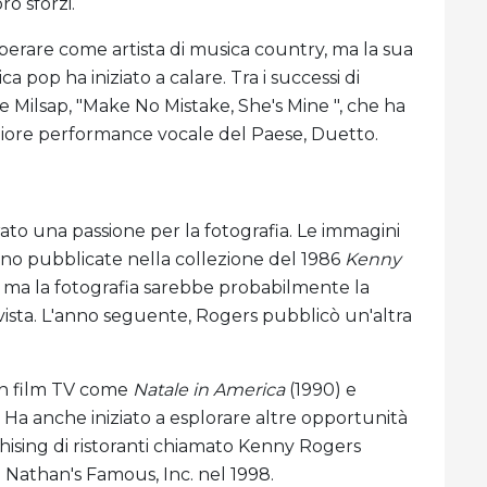
ro sforzi.
erare come artista di musica country, ma la sua
a pop ha iniziato a calare. Tra i successi di
e Milsap, "Make No Mistake, She's Mine ", che ha
liore performance vocale del Paese, Duetto.
ato una passione per la fotografia. Le immagini
ono pubblicate nella collezione del 1986
Kenny
o, ma la fotografia sarebbe probabilmente la
vista. L'anno seguente, Rogers pubblicò un'altra
in film TV come
Natale in America
(1990) e
. Ha anche iniziato a esplorare altre opportunità
hising di ristoranti chiamato Kenny Rogers
 Nathan's Famous, Inc. nel 1998.