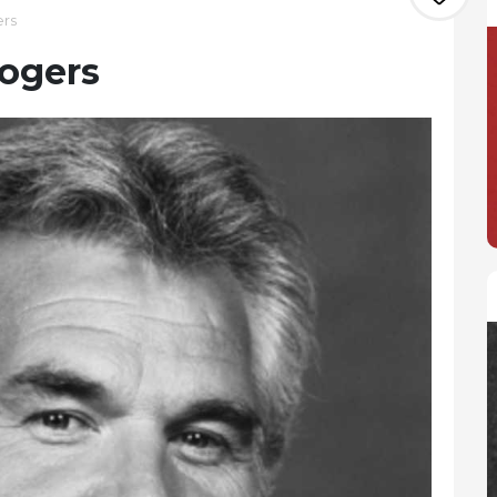
ers
Rogers