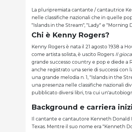
La pluripremiata cantante / cantautrice K
nelle classifiche nazionali che in quelle p
"Islands in the Stream", "Lady" e "Morning D
Chi è Kenny Rogers?
Kenny Rogers è nata il 21 agosto 1938 a Ho
come artista solista, è uscito Rogers
Il gioc
grande successo country e pop e diede a 
anche registrato una serie di successi con 
una grande melodia n. 1, "Islands in the S
una presenza nelle classifiche nazionali d
pubblicato diversi libri, tra cui un'autobiogr
Background e carriera iniz
Il cantante e cantautore Kenneth Donald Ro
Texas. Mentre il suo nome era "Kenneth Dona