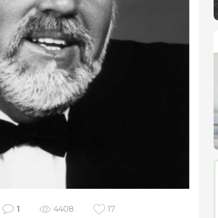
1
4408
17