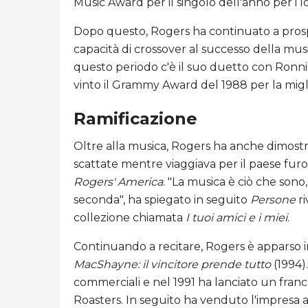
Music Award per il singolo dell'anno per i lo
Dopo questo, Rogers ha continuato a prosp
capacità di crossover al successo della music
questo periodo c'è il suo duetto con Ronni
vinto il Grammy Award del 1988 per la mig
Ramificazione
Oltre alla musica, Rogers ha anche dimostr
scattate mentre viaggiava per il paese fur
Rogers' America
. "La musica è ciò che son
seconda", ha spiegato in seguito
Persone
ri
collezione chiamata
I tuoi amici e i miei
.
Continuando a recitare, Rogers è apparso 
MacShayne: il vincitore prende tutto
(1994)
commerciali e nel 1991 ha lanciato un franc
Roasters. In seguito ha venduto l'impresa a