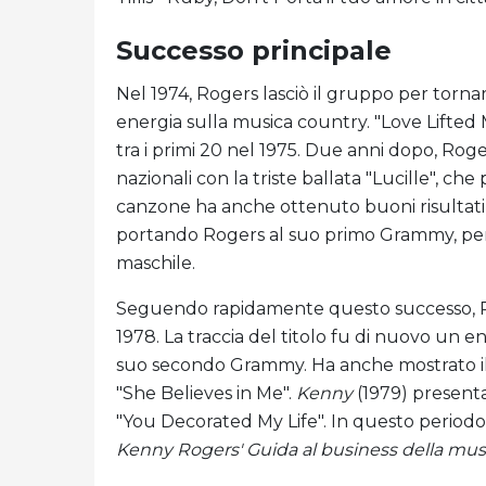
Successo principale
Nel 1974, Rogers lasciò il gruppo per torna
energia sulla musica country. "Love Lifted 
tra i primi 20 nel 1975. Due anni dopo, Roge
nazionali con la triste ballata "Lucille", ch
canzone ha anche ottenuto buoni risultati n
portando Rogers al suo primo Grammy, per
maschile.
Seguendo rapidamente questo successo, Ro
1978. La traccia del titolo fu di nuovo un 
suo secondo Grammy. Ha anche mostrato il 
"She Believes in Me".
Kenny
(1979) present
"You Decorated My Life". In questo periodo ha
Kenny Rogers' Guida al business della mus